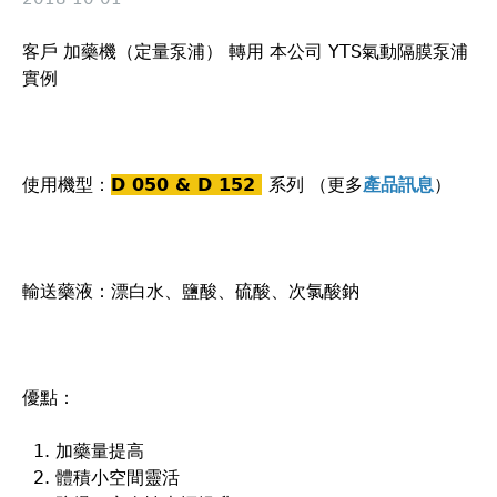
裡
客戶 加藥機（定量泵浦） 轉用 本公司 YTS氣動隔膜泵浦
實例
使用機型：
D 050 & D 152
系列 （更多
產品訊息
）
輸送藥液：漂白水、鹽酸、硫酸、次氯酸鈉
優點：
加藥量提高
體積小空間靈活